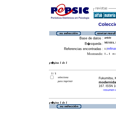
Colecció
Base de datos :
article
MUSHA, 
B�squeda :
Referencias encontradas :
refina
1
[
Mostrando:
1 .. 1
en el
p�gina 1 de 1
1 / 1
selecciona
Fukumitsu, K
para imprimir
modernid
167. ISSN 
resumen 
·
p�gina 1 de 1