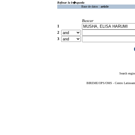
Refinar la b�squeda
Base de datos :
article
Buscar
1
2
3
Search engin
BIREME/OPS/OMS - Centro Latinoameric