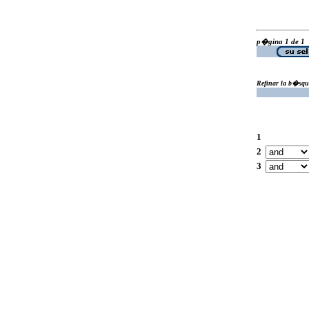
p�gina 1 de 1
Refinar la b�squ
1
2
3