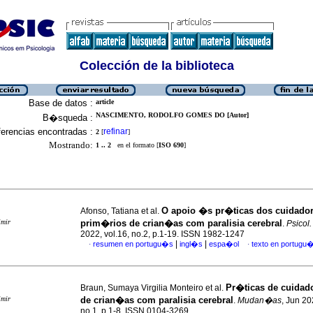
Colección de la biblioteca
Base de datos :
article
NASCIMENTO, RODOLFO GOMES DO [Autor]
B�squeda :
erencias encontradas :
refinar
2
[
]
Mostrando:
1 .. 2
en el formato [
ISO 690
]
O apoio �s pr�ticas dos cuidado
Afonso, Tatiana et al.
imir
prim�rios de crian�as com paralisia cerebral
.
Psicol.
2022, vol.16, no.2, p.1-19. ISSN 1982-1247
|
|
resumen en portugu�s
ingl�s
espa�ol
texto en portugu
·
·
Pr�ticas de cuida
Braun, Sumaya Virgilia Monteiro et al.
imir
de crian�as com paralisia cerebral
.
Mudan�as
, Jun 20
no.1, p.1-8. ISSN 0104-3269