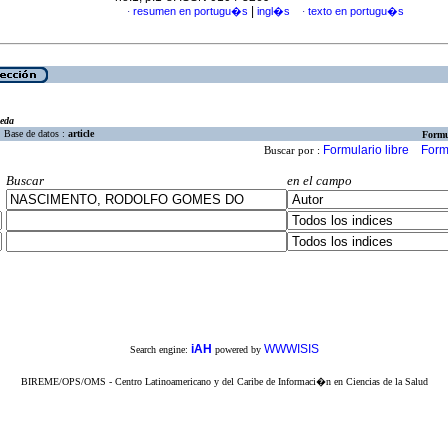
|
resumen en portugu�s
ingl�s
texto en portugu�s
·
·
eda
Base de datos :
article
Formu
Formulario libre
Form
Buscar por :
Buscar
en el campo
iAH
WWWISIS
Search engine:
powered by
BIREME/OPS/OMS - Centro Latinoamericano y del Caribe de Informaci�n en Ciencias de la Salud