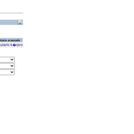
lario avanzado
ulario b�sico