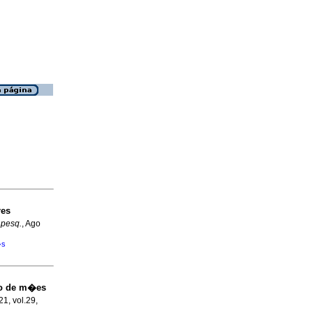
res
 pesq.
, Ago
�s
do de m�es
21, vol.29,