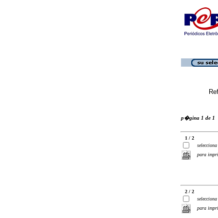
Ref
p�gina 1 de 1
1 / 2
selecciona
para impr
2 / 2
selecciona
para impr