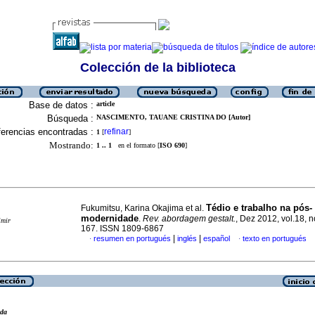
Colección de la biblioteca
Base de datos :
article
Búsqueda :
NASCIMENTO, TAUANE CRISTINA DO [Autor]
erencias encontradas :
refinar
1
[
]
Mostrando:
1 .. 1
en el formato [
ISO 690
]
Tédio e trabalho na pós-
Fukumitsu, Karina Okajima et al.
modernidade
.
Rev. abordagem gestalt.
, Dez 2012, vol.18, n
imir
167. ISSN 1809-6867
|
|
resumen en portugués
inglés
español
texto en portugués
·
·
eda