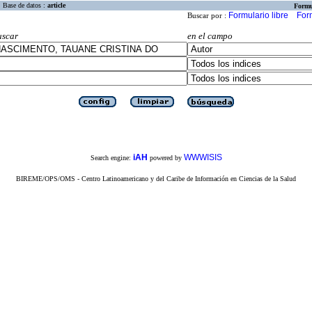
Base de datos :
article
Formu
Formulario libre
For
Buscar por :
uscar
en el campo
iAH
WWWISIS
Search engine:
powered by
BIREME/OPS/OMS - Centro Latinoamericano y del Caribe de Información en Ciencias de la Salud