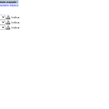
lario avanzado
mulario básico