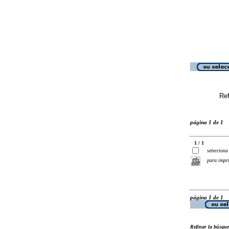
Ref
página 1 de 1
1 / 1
selecciona
para impr
página 1 de 1
Refinar la búsqu