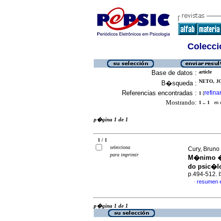
Colecció
Base de datos :
article
NETO, J
B�squeda :
Referencias encontradas :
refina
1
[
Mostrando:
1 .. 1
en el
p�gina 1 de 1
1 / 1
selecciona
Cury, Bruno
para imprimir
M�nimo �s
do psic�l
p.494-512. 
resumen 
·
p�gina 1 de 1