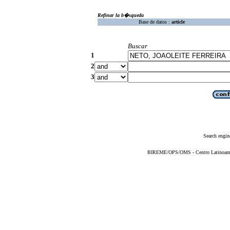
Refinar la b�squeda
Base de datos :
article
Buscar
1
2
3
Search engin
BIREME/OPS/OMS - Centro Latinoameric