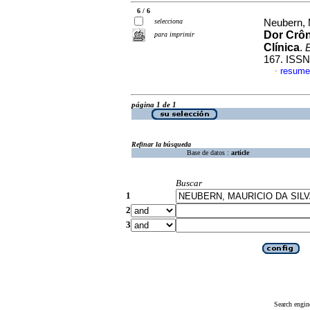
6 / 6
selecciona
Neubern, 
Dor Crôn
para imprimir
Clínica
.
E
167. ISSN
resume
·
página 1 de 1
Refinar la búsqueda
Base de datos :
article
Buscar
1
2
3
Search engin