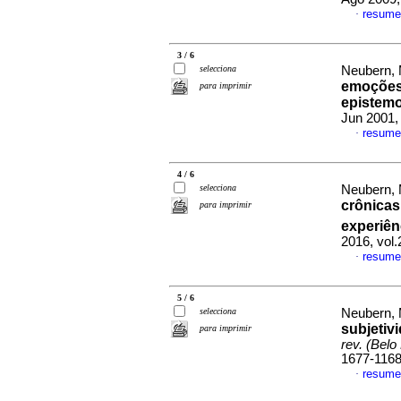
resume
·
3 / 6
selecciona
Neubern, 
emoções 
para imprimir
epistemo
Jun 2001,
resume
·
4 / 6
selecciona
Neubern, 
crônicas
para imprimir
experiên
2016, vol
resume
·
5 / 6
selecciona
Neubern, 
subjetiv
para imprimir
rev. (Belo
1677-116
resume
·