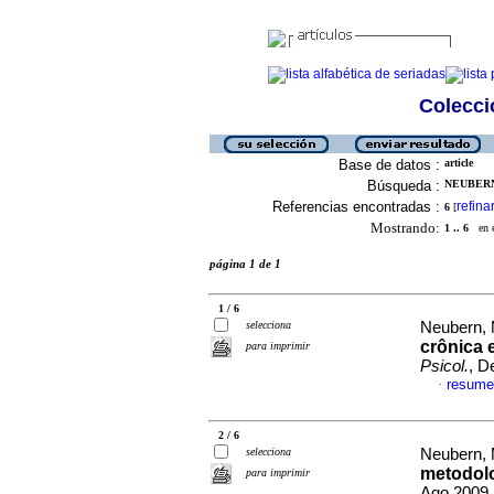
Colecció
Base de datos :
article
Búsqueda :
NEUBERN,
Referencias encontradas :
refina
6
[
Mostrando:
1 .. 6
en el
página 1 de 1
1 / 6
selecciona
Neubern, 
crônica 
para imprimir
Psicol.
, D
resume
·
2 / 6
selecciona
Neubern, 
metodolo
para imprimir
Ago 2009,