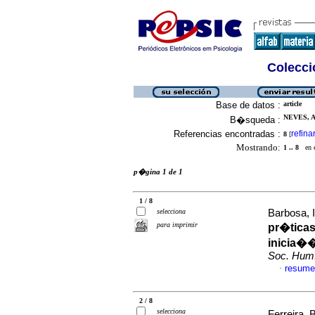
Colecció
Base de datos :
article
NEVES, 
B�squeda :
Referencias encontradas :
refina
8
[
Mostrando:
1 .. 8
en el
p�gina 1 de 1
1 / 8
selecciona
Barbosa, I
para imprimir
pr�ticas
inicia�
Soc. Hum
resume
·
2 / 8
selecciona
Ferreira,