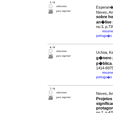
5 / 8
selecciona
Esperan�a
para imprimir
Neves, A
sobre h
an�lise 
no.3, p.7
resume
·
portugu�s
6 / 8
selecciona
Uchoa, Kel
para imprimir
g�nero p
p�blica
1414-697
resume
·
portugu�s
7 / 8
selecciona
Neves, An
para imprimir
Projetos
signific
protago
no.2, p.4