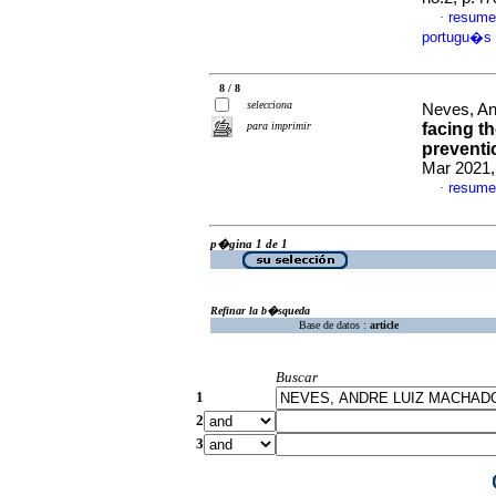
resume
·
portugu�s
8 / 8
selecciona
Neves, An
para imprimir
facing t
preventi
Mar 2021,
resume
·
p�gina 1 de 1
Refinar la b�squeda
Base de datos :
article
Buscar
1
2
3