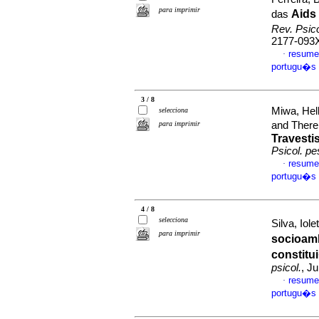
para imprimir
Aids
das
Rev. Psic
2177-093
resume
·
portugu�s
3 / 8
Miwa, Hel
selecciona
para imprimir
and Ther
Travesti
Psicol. pe
resume
·
portugu�s
4 / 8
selecciona
Silva, Iole
para imprimir
socioamb
constitu
psicol.
, J
resume
·
portugu�s