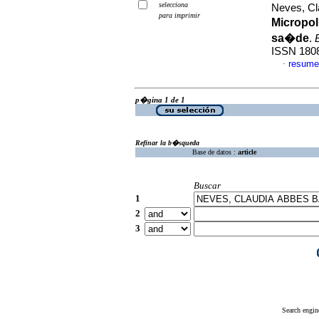
selecciona
Neves, Cl
para imprimir
Micropol
sa�de
.
ISSN 180
resume
·
p�gina 1 de 1
Refinar la b�squeda
Base de datos :
article
Buscar
1
2
3
Search engin