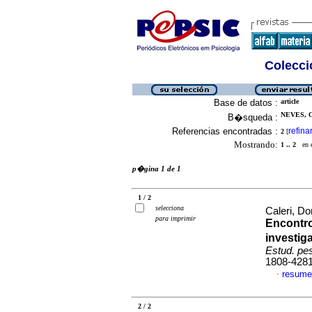
Colecció
Base de datos :
article
NEVES, C
B�squeda :
Referencias encontradas :
refina
2
[
Mostrando:
1 .. 2
en el
p�gina 1 de 1
1 / 2
selecciona
Caleri, D
para imprimir
Encontro
investi
Estud. pes
1808-428
resume
·
2 / 2