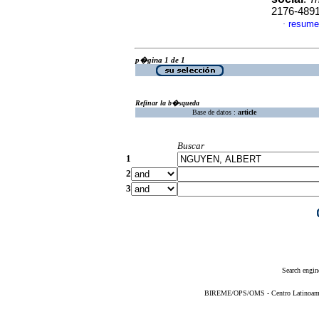
2176-489
resume
·
p�gina 1 de 1
Refinar la b�squeda
Base de datos :
article
Buscar
1
2
3
Search engin
BIREME/OPS/OMS - Centro Latinoameric