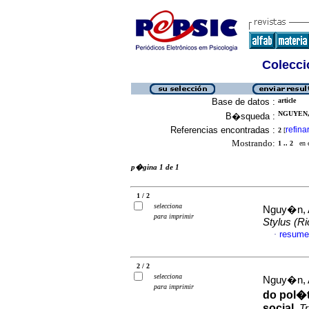
Colecció
Base de datos :
article
NGUYEN,
B�squeda :
Referencias encontradas :
refina
2
[
Mostrando:
1 .. 2
en el
p�gina 1 de 1
1 / 2
selecciona
Nguy�n, A
para imprimir
Stylus (Ri
resume
·
2 / 2
selecciona
Nguy�n, A
para imprimir
do pol�t
social
.
Tr