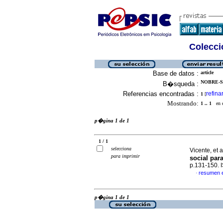
Colecció
Base de datos :
article
NOBRE-S
B�squeda :
Referencias encontradas :
refina
1
[
Mostrando:
1 .. 1
en el
p�gina 1 de 1
1 / 1
selecciona
Vicente, et a
para imprimir
social par
p.131-150.
resumen 
·
p�gina 1 de 1