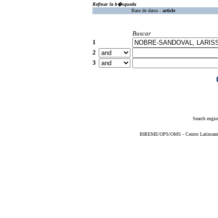
Refinar la b�squeda
Base de datos :
article
Buscar
1
2
3
Search engin
BIREME/OPS/OMS - Centro Latinoameric