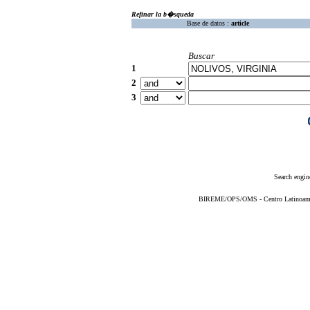
Refinar la b�squeda
Base de datos :
article
Buscar
1
2
3
Search engin
BIREME/OPS/OMS - Centro Latinoameric