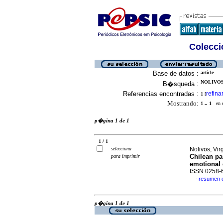
Colecció
Base de datos :
article
NOLIVOS,
B�squeda :
Referencias encontradas :
refina
1
[
Mostrando:
1 .. 1
en el
p�gina 1 de 1
1 / 1
selecciona
Nolivos, Vi
Chilean pa
para imprimir
emotional 
ISSN 0258-
resumen 
·
p�gina 1 de 1