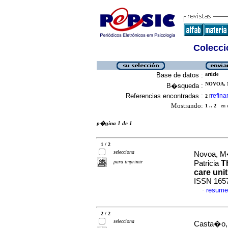
Colecció
Base de datos :
article
NOVOA, M
B�squeda :
Referencias encontradas :
refina
2
[
Mostrando:
1 .. 2
en el
p�gina 1 de 1
1 / 2
selecciona
Novoa, M�
para imprimir
T
Patricia
care unit
ISSN 165
resume
·
2 / 2
selecciona
Casta�o, 