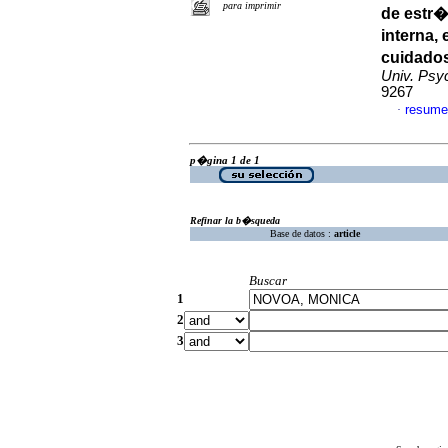
para imprimir
de estr�
interna,
cuidados
Univ. Psy
9267
resume
·
p�gina 1 de 1
Refinar la b�squeda
Base de datos :
article
Buscar
1
2
3