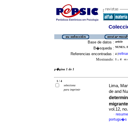
Colecció
Base de datos :
article
NUNES, 
B�squeda :
Referencias encontradas :
refina
4
[
Mostrando:
1 .. 4
en el
p�gina 1 de 1
1 / 4
Lima, Man
selecciona
para imprimir
de and Nu
determin
migrante
vol.12, n
resume
·
portugu�s