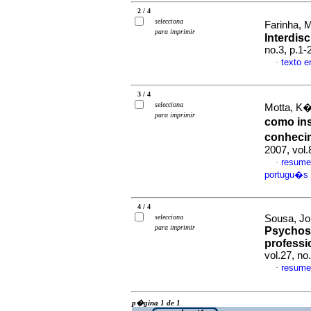
2 / 4
selecciona
Farinha, 
para imprimir
Interdisc
no.3, p.1
texto 
·
3 / 4
selecciona
Motta, K�
para imprimir
como in
conheci
2007, vol.
resume
·
portugu�s
4 / 4
selecciona
Sousa, Jo
para imprimir
Psychoso
professi
vol.27, n
resume
·
p�gina 1 de 1