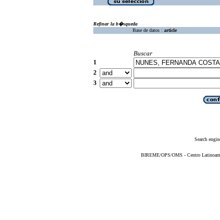
Refinar la b�squeda
Base de datos :
article
Buscar
1
2
3
Search engin
BIREME/OPS/OMS - Centro Latinoameric