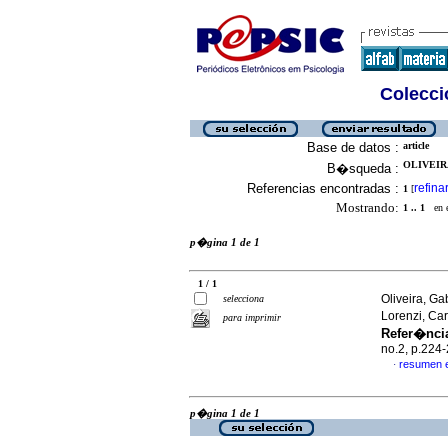
Colecció
Base de datos :
article
OLIVEIR
B�squeda :
Referencias encontradas :
refina
1
[
Mostrando:
1 .. 1
en el
p�gina 1 de 1
1 / 1
Oliveira, G
selecciona
Lorenzi, Ca
para imprimir
Refer�ncia
no.2, p.224
resumen 
·
p�gina 1 de 1