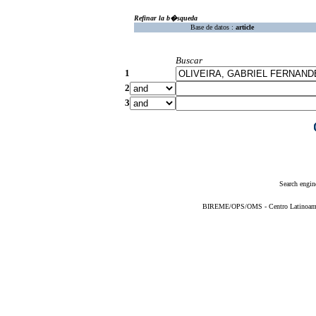
Refinar la b�squeda
Base de datos :
article
Buscar
1
2
3
Search engin
BIREME/OPS/OMS - Centro Latinoameric