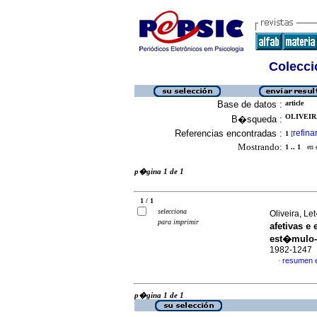
Colecció
Base de datos :
article
OLIVEIRA
B�squeda :
Referencias encontradas :
refina
1
[
Mostrando:
1 .. 1
en el
p�gina 1 de 1
1 / 1
selecciona
Oliveira, Le
para imprimir
afetivas e 
est�mulo-
1982-1247
resumen 
·
p�gina 1 de 1