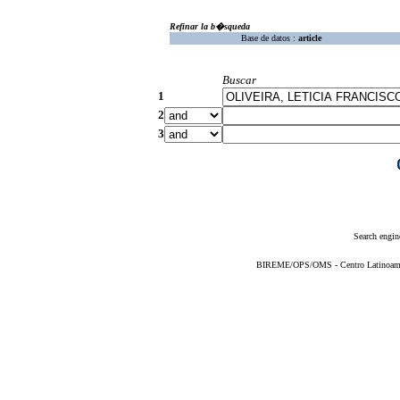
Refinar la b�squeda
Base de datos :
article
Buscar
1
2
3
Search engin
BIREME/OPS/OMS - Centro Latinoameric