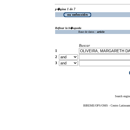
p�gina 1 de 7
Refinar la b�squeda
Base de datos :
article
Buscar
1
2
3
Search engin
BIREME/OPS/OMS - Centro Latinoameric