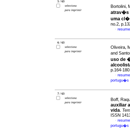
5 / 63
selecciona
Bortolini, 
para imprimir
atrav�s 
uma cl�
no.2, p.1
resume
·
6 / 63
Oliveira,
selecciona
para imprimir
and Santo
uso de 
alcoolist
p.164-180
resume
·
portugu�s
7 / 63
selecciona
Boff, Raqu
para imprimir
auxiliar
vida
.
Tem
ISSN 141
resume
·
portugu�s