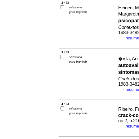
2 / 63
Heinen, Ma
selecciona
para imprimir
Margareth
psicopat
Contextos
1983-348
resume
·
3 / 63
selecciona
�vila, And
para imprimir
autoaval
sintomas
Contextos
1983-348
resume
·
4 / 63
selecciona
Ribeiro, F
para imprimir
crack-co
no.2, p.2
resume
·