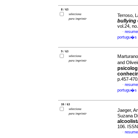
8 / 63
selecciona
Terroso, 
para imprimir
bullying
vol.24, n
resume
·
portugu�s
9 / 63
Marturano
selecciona
para imprimir
and Olivei
psicolog
conheci
p.457-470
resume
·
portugu�s
10 / 63
selecciona
Jaeger, An
para imprimir
Suzana D
alcoolis
106. ISS
resume
·