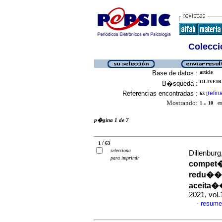
Colecció
Base de datos :
article
OLIVEIR
B�squeda :
Referencias encontradas :
refin
63
[
Mostrando:
1 .. 10
en 
p�gina 1 de 7
1 / 63
selecciona
Dillenburg
para imprimir
compet�
redu��o 
aceita�
2021, vol
resume
·