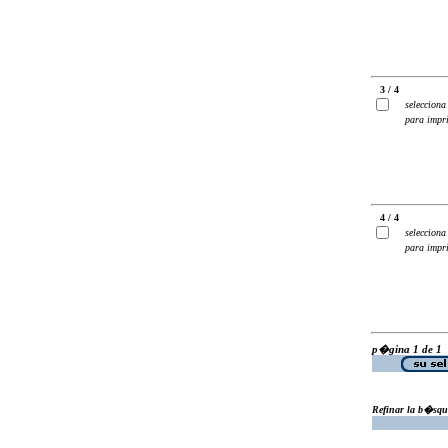
3 / 4
selecciona
para impr
4 / 4
selecciona
para impr
p�gina 1 de 1
Refinar la b�squ