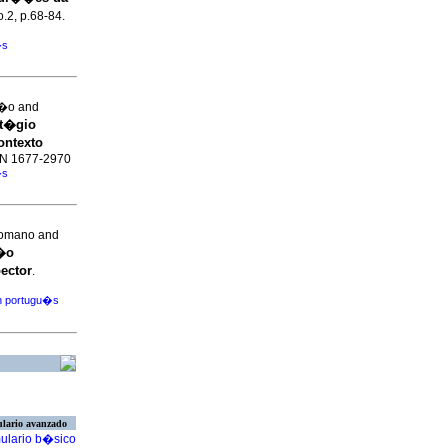
o.2, p.68-84.
�s
��o and
st�gio
ontexto
SSN 1677-2970
�s
Romano and
s�o
ector
.
en portugu�s
lario avanzado
ulario b�sico