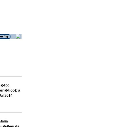
c�fico,
ern�tico)
:
a
 Jul 2014,
Maria
bui��es da