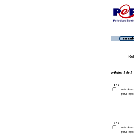
Ref
p�gina 1 de 1
1 / 4
selecciona
para impr
2 / 4
selecciona
para impr