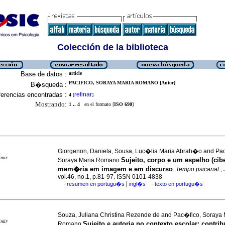
Colección de la biblioteca
Base de datos :
article
PACIFICO, SORAYA MARIA ROMANO [Autor]
B�squeda :
erencias encontradas :
refinar
4
[
]
Mostrando:
1 .. 4
en el formato [
ISO 690
]
Giorgenon, Daniela, Sousa, Luc�lia Maria Abrah�o and Pa
imir
Sujeito, corpo e um espelho (cib
Soraya Maria Romano
mem�ria em imagem e em discurso
.
Tempo psicanal.
,
vol.46, no.1, p.81-97. ISSN 0101-4838
|
resumen en portugu�s
ingl�s
texto en portugu�s
·
·
Souza, Juliana Christina Rezende de and Pac�fico, Soraya 
imir
Sujeito e autoria no contexto escolar
:
contri
Romano