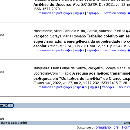
An�lise do Discurso
.
Rev. SPAGESP
, Dez 2011, vol.12, n
ISSN 1677-2970
|
|
resumen en portugu�s
ingl�s
espa�ol
texto en portugu
·
·
Nascimento, Aline Gabriela A. do, Garcia, Vanessa Purifica
imir
Trabalho coletivo em e
Pac�fico, Soraya Maria Romano
supervisionado
:
a emerg�ncia da subjetividade no c
escolar
.
Rev. SPAGESP
, Jun 2011, vol.12, no.1, p.32-42. I
|
|
resumen en portugu�s
ingl�s
espa�ol
texto en portugu
·
·
Junqueira, Luan Felipe de Souza, Pac�fico, Soraya Maria 
imir
A recusa aos la�os: transmis
Scorsolini-Comin, Fabio
ps�quica em “Os la�os de fam�lia” de Clarice Lisp
Estilos clin.
, 2022, vol.27, no.2, p.217-232. ISSN 1415-7128
|
|
|
resumen en portugu�s
espa�ol
ingl�s
franc�s
texto 
·
·
eda
Base de datos :
article
Formu
Formulario libre
Form
Buscar por :