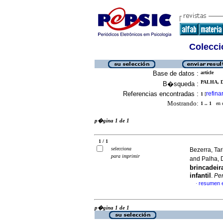
Colecció
Base de datos :
article
PALHA, 
B�squeda :
Referencias encontradas :
refina
1
[
Mostrando:
1 .. 1
en el
p�gina 1 de 1
1 / 1
selecciona
Bezerra, Tar
para imprimir
and Palha, 
brincadei
infantil
.
Per
resumen 
·
p�gina 1 de 1