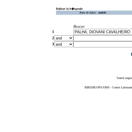
Refinar la b�squeda
Base de datos :
article
Buscar
1
2
3
Search engin
BIREME/OPS/OMS - Centro Latinoameric