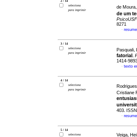
2 / 14
selecciona
de Moura,
para imprimir
de um te
PsicoUSF
8271
resume
·
3 / 14
selecciona
Pasquali, 
para imprimir
fatorial
.
P
1414-989
texto 
·
4 / 14
selecciona
Rodrigues
para imprimir
Cristiane
entusia
universi
403. ISSN
resume
·
5 / 14
Veiga, Hei
selecciona