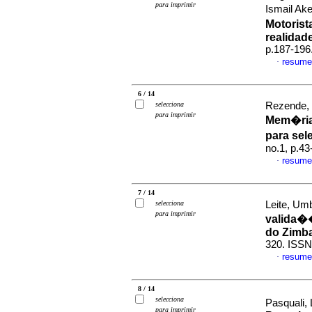
para imprimir
Ismail Ak
Motorist
realidade
p.187-196
resume
·
6 / 14
selecciona
Rezende, 
para imprimir
Mem�ria
para sel
no.1, p.4
resume
·
7 / 14
selecciona
Leite, Um
para imprimir
valida�
do Zimb
320. ISSN
resume
·
8 / 14
selecciona
Pasquali,
para imprimir