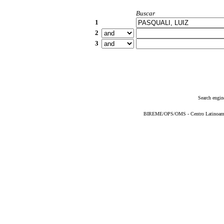
Buscar
1
2
3
Search engin
BIREME/OPS/OMS - Centro Latinoameric