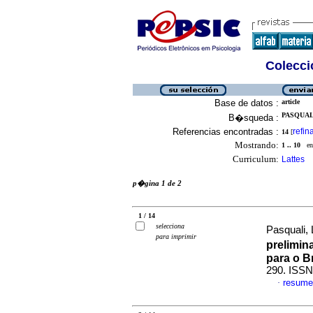
Colecció
Base de datos :
article
PASQUALI
B�squeda :
Referencias encontradas :
refin
14
[
Mostrando:
1 .. 10
en 
Curriculum:
Lattes
p�gina 1 de 2
1 / 14
selecciona
Pasquali,
para imprimir
prelimin
para o Br
290. ISS
resume
·