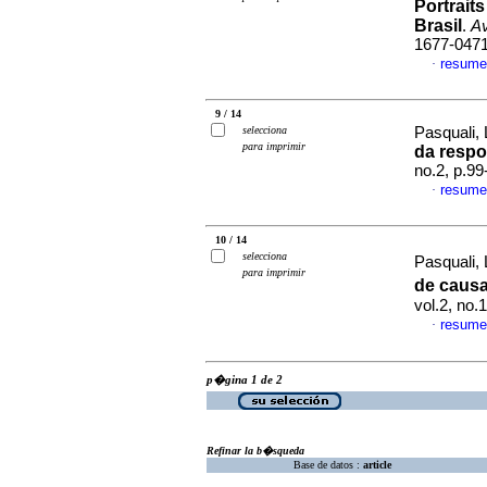
Portrait
Brasil
.
Av
1677-047
resume
·
9 / 14
selecciona
Pasquali, 
para imprimir
da respo
no.2, p.9
resume
·
10 / 14
selecciona
Pasquali,
para imprimir
de causa
vol.2, no.
resume
·
p�gina 1 de 2
Refinar la b�squeda
Base de datos :
article