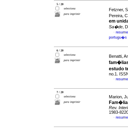
5 / 20
selecciona
Fetzner, 
para imprimir
Pereira, 
em unida
Sa�de
, 
resume
·
portugu�s
6 / 20
selecciona
Benatti, A
para imprimir
fam�lias
estudo t
no.1. ISS
resume
·
7 / 20
Marion, Ju
selecciona
Fam�lia
para imprimir
Rev. Interi
1983-822
resume
·