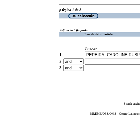
p�gina 1 de 2
Refinar la b�squeda
Base de datos :
article
Buscar
1
2
3
Search engin
BIREME/OPS/OMS - Centro Latinoameric