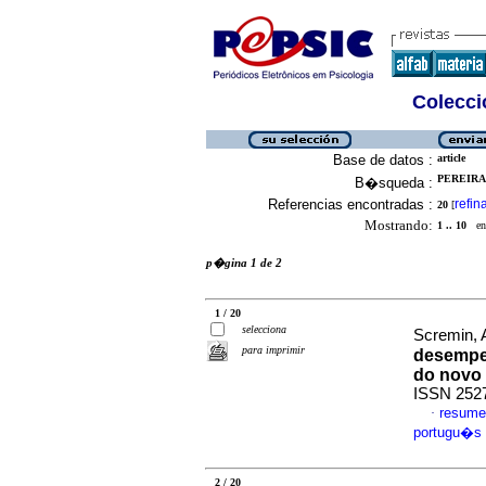
Colecció
Base de datos :
article
PEREIRA
B�squeda :
Referencias encontradas :
refin
20
[
Mostrando:
1 .. 10
en 
p�gina 1 de 2
1 / 20
selecciona
Scremin, A
para imprimir
desempe
do novo 
ISSN 252
resume
·
portugu�s
2 / 20