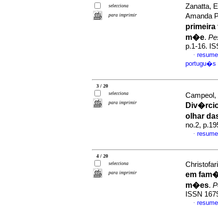
Zanatta, E
selecciona
para imprimir
Amanda 
primeira
m�e
.
Pe
p.1-16. I
resume
·
portugu�s
3 / 20
selecciona
Campeol, 
para imprimir
Div�rcio
olhar da
no.2, p.1
resume
·
4 / 20
selecciona
Christofari
para imprimir
em fam�
m�es
.
P
ISSN 167
resume
·