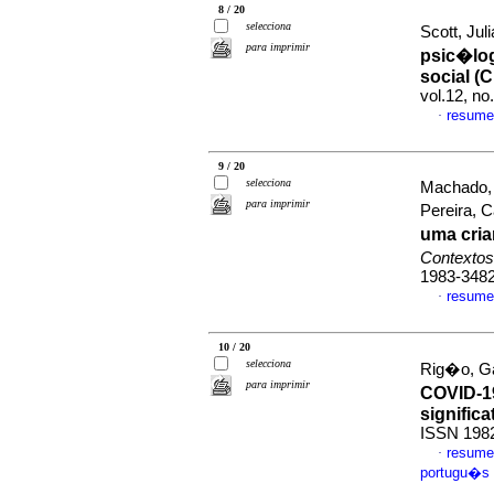
8 / 20
selecciona
Scott, Jul
para imprimir
psic�log
social (C
vol.12, n
resume
·
9 / 20
selecciona
Machado, 
para imprimir
Pereira, 
uma cria
Contextos
1983-348
resume
·
10 / 20
selecciona
Rig�o, Gab
para imprimir
COVID-1
significa
ISSN 198
resume
·
portugu�s