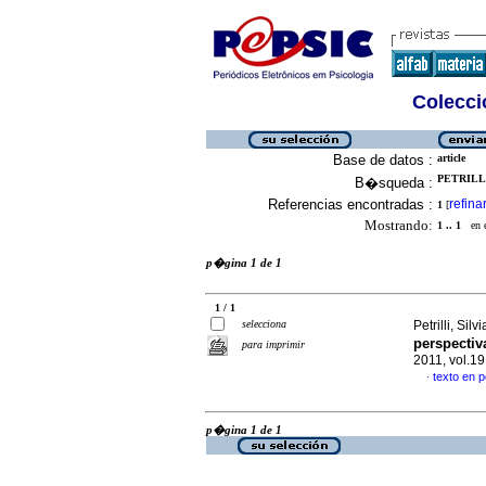
Colecció
Base de datos :
article
PETRILLI
B�squeda :
Referencias encontradas :
refina
1
[
Mostrando:
1 .. 1
en el
p�gina 1 de 1
1 / 1
selecciona
Petrilli, Silv
perspectiv
para imprimir
2011, vol.1
texto en 
·
p�gina 1 de 1