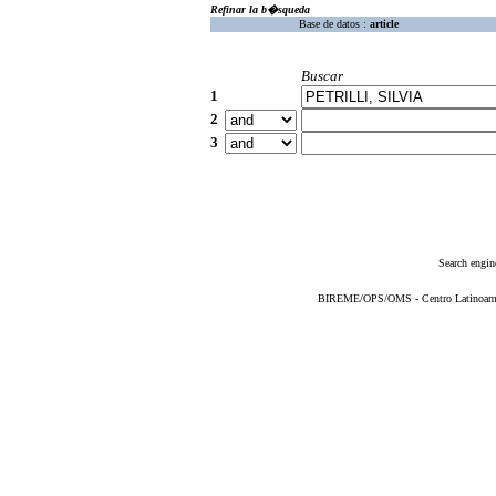
Refinar la b�squeda
Base de datos :
article
Buscar
1
2
3
Search engin
BIREME/OPS/OMS - Centro Latinoameric