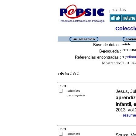
Colecció
Base de datos :
article
PETRONI,
B�squeda :
Referencias encontradas :
refina
3
[
Mostrando:
1 .. 3
en el
p�gina 1 de 1
1 / 3
selecciona
Jesus, Jul
para imprimir
aprendi
infantil
2013, vol
resume
·
2 / 3
selecciona
Souza, Ve