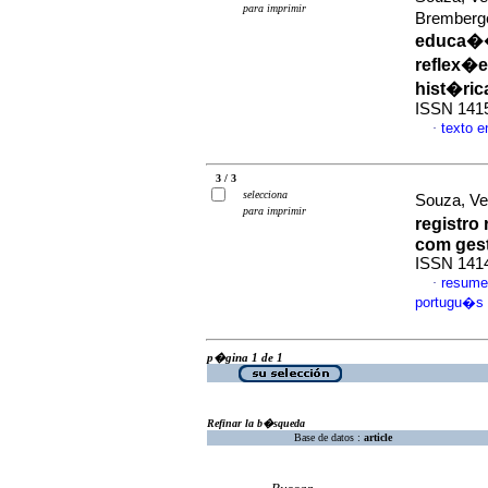
para imprimir
Bremberge
educa��
reflex�e
hist�ric
ISSN 141
texto 
·
3 / 3
selecciona
Souza, Ve
para imprimir
registro
com ges
ISSN 141
resume
·
portugu�s
p�gina 1 de 1
Refinar la b�squeda
Base de datos :
article