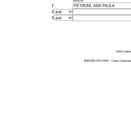
Buscar
1
2
3
Search engin
BIREME/OPS/OMS - Centro Latinoameric