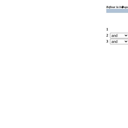
Refinar la b�squ
1
2
3