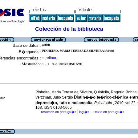
Colección de la biblioteca
Base de datos :
article
PINHEIRO, MARIA TERESA DA SILVEIRA [Autor]
B�squeda :
erencias encontradas :
refinar
1
[
]
Mostrando:
1 .. 1
en el formato [
ISO 690
]
Pinheiro, Maria Teresa da Silveira, Quintella, Rogerio Robbe
Distin��o te�rico-cl�nica entr
Verztman, Julio Sergio
imir
depress�o, luto e melancolia
.
Psicol. clin.
, 2010, vol.22,
168. ISSN 0103-5665
|
resumen en portugu�s
ingl�s
texto en portugu�s
·
·