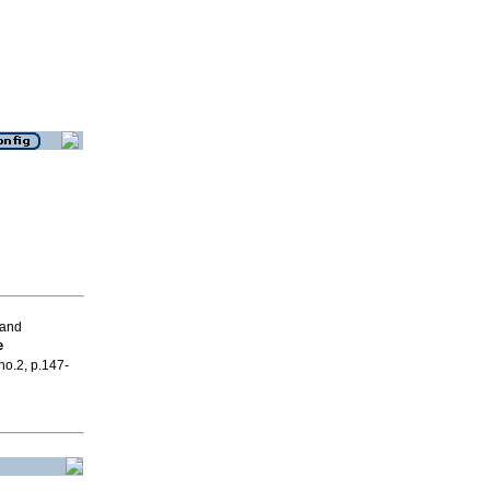
 and
e
 no.2, p.147-