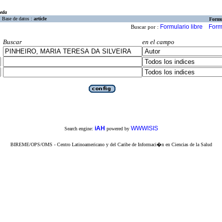
eda
Base de datos :
article
Formu
Formulario libre
Form
Buscar por :
Buscar
en el campo
iAH
WWWISIS
Search engine:
powered by
BIREME/OPS/OMS - Centro Latinoamericano y del Caribe de Informaci�n en Ciencias de la Salud