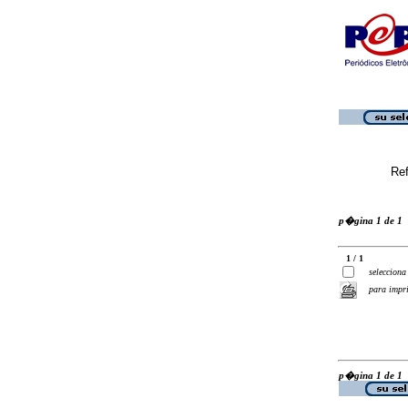
Ref
p�gina 1 de 1
1 / 1
selecciona
para impr
p�gina 1 de 1