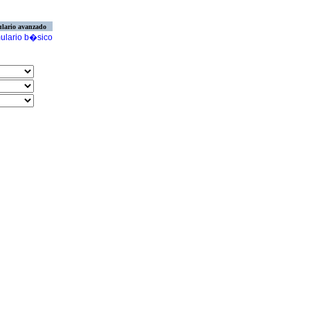
lario avanzado
ulario b�sico