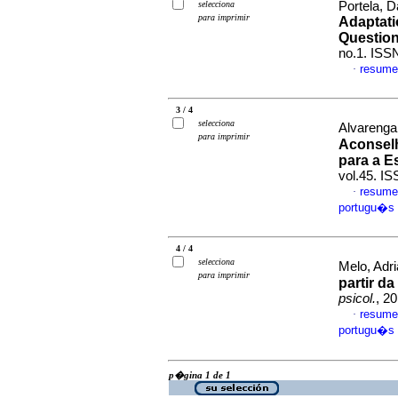
selecciona
Portela, D
para imprimir
Adaptati
Question
no.1. ISS
resume
·
3 / 4
selecciona
Alvarenga
para imprimir
Aconselh
para a E
vol.45. I
resume
·
portugu�s
4 / 4
selecciona
Melo, Adri
para imprimir
partir d
psicol.
, 2
resume
·
portugu�s
p�gina 1 de 1