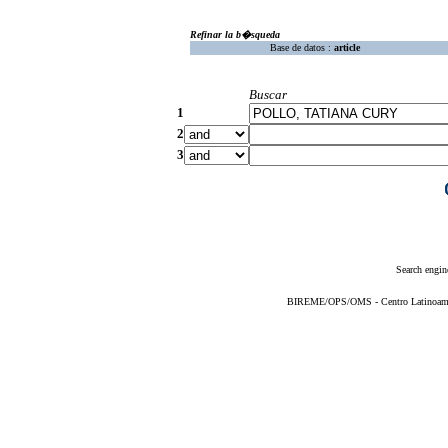
Refinar la b�squeda
Base de datos :
article
Buscar
1
2
3
Search engin
BIREME/OPS/OMS - Centro Latinoameric