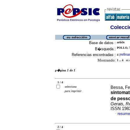
Colecció
Base de datos :
article
POLLO, T
B�squeda :
Referencias encontradas :
refina
4
[
Mostrando:
1 .. 4
en el
p�gina 1 de 1
1 / 4
selecciona
Bessa, Fe
para imprimir
sintomat
de pesso
Gerais, Re
ISSN 198
resume
·
2 / 4