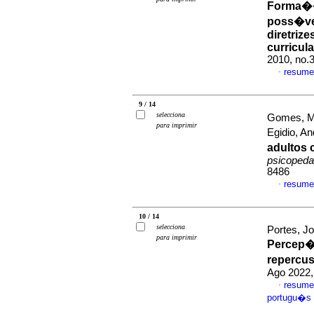
Forma��
poss�vei
diretrize
curricul
2010, no.
resume
·
9 / 14
selecciona
Gomes, Ma
para imprimir
Egidio, An
adultos 
psicopeda
8486
resume
·
10 / 14
selecciona
Portes, J
para imprimir
Percep��
repercu
Ago 2022,
resume
·
portugu�s