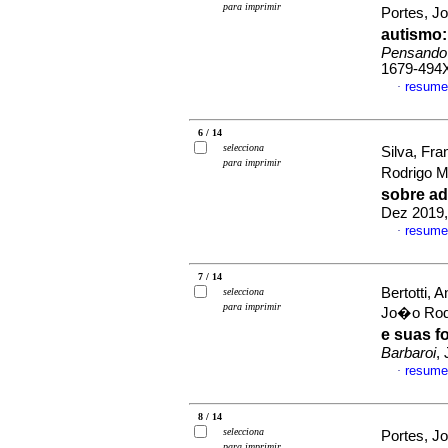
para imprimir
Portes, J
autismo
Pensando
1679-494
resume
·
6 / 14
selecciona
Silva, Fra
para imprimir
Rodrigo M
sobre ad
Dez 2019,
resume
·
7 / 14
Bertotti, 
selecciona
para imprimir
Jo�o Rod
e suas f
Barbaroi
,
resume
·
8 / 14
selecciona
Portes, J
para imprimir