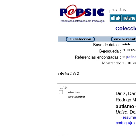
Colecció
Base de datos :
article
PORTES,
B�squeda :
Referencias encontradas :
refin
14
[
Mostrando:
1 .. 10
en 
p�gina 1 de 2
1 / 14
selecciona
Diniz, Dan
para imprimir
Rodrigo M
autismo
Unisc
, De
resume
·
portugu�s