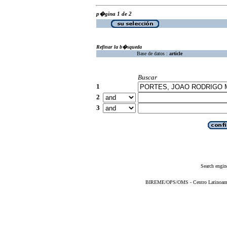
p�gina 1 de 2
Refinar la b�squeda
Base de datos :
article
Buscar
1
2
3
Search engin
BIREME/OPS/OMS - Centro Latinoameric