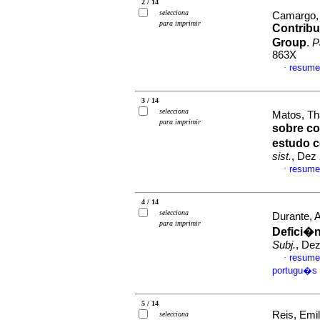
2 / 14
selecciona
Camargo, 
para imprimir
Contribu
Group
.
P
863X
resume
·
3 / 14
selecciona
Matos, Th
para imprimir
sobre co
estudo 
sist.
, Dez
resume
·
4 / 14
selecciona
Durante, A
para imprimir
Defici�n
Subj.
, Dez
resume
·
portugu�s
5 / 14
Reis, Emil
selecciona