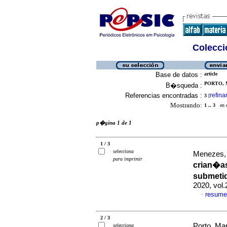
Colecció
Base de datos :
article
PORTO, 
B�squeda :
Referencias encontradas :
refina
3
[
Mostrando:
1 .. 3
en el
p�gina 1 de 1
1 / 3
selecciona
Menezes, 
para imprimir
crian�a
submetid
2020, vol
resume
·
2 / 3
Porto, Ma
selecciona