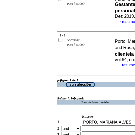
para imprimir
Gestantes
personal
Dez 2019,
resume
·
3 / 3
selecciona
Porto, Ma
para imprimir
and Rosa,
clientel
vol.64, n
resume
·
p�gina 1 de 1
Refinar la b�squeda
Base de datos :
article
Buscar
1
2
3