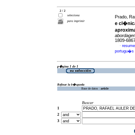
2 / 2
selecciona
Prado, Raf
para imprimir
e cl�nic
aproxima
abordagem
1809-686
resume
·
portugu�s
p�gina 1 de 1
Refinar la b�squeda
Base de datos :
article
Buscar
1
2
3