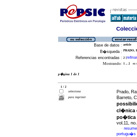
Colecció
Base de datos :
article
PRADO, 
B�squeda :
Referencias encontradas :
refina
2
[
Mostrando:
1 .. 2
en el
p�gina 1 de 1
1 / 2
Prado, Ra
selecciona
Barreto, 
para imprimir
possibi
cl�nica
po�tica
vol.11, n
resume
·
portugu�s