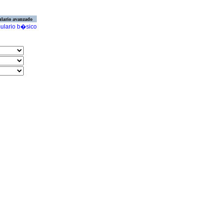
lario avanzado
ulario b�sico