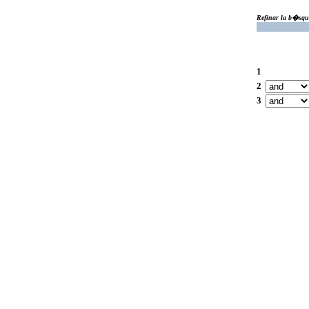
Refinar la b�squ
1
2
3