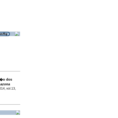
��o dos
azona
014, vol.13,