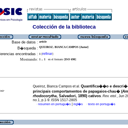
Colección de la biblioteca
Base de datos :
article
QUEIROZ, BIANCA CAMPOS [Autor]
B�squeda :
erencias encontradas :
refinar
1
[
]
Mostrando:
1 .. 1
en el formato [
ISO 690
]
Quantifica��o e descri
Queiroz, Bianca Campos et al.
imir
principais comportamentos de papagaios-chau� (
Am
rhodocorytha
, Salvadori, 1890) cativos
.
Rev. etol.
, Jun 2
no.1, p.1-9. ISSN 1517-2805
|
resumen en portugu�s
ingl�s
texto en portugu�s
·
·