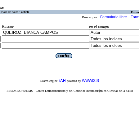
eda
Base de datos :
article
Formu
Formulario libre
Form
Buscar por :
Buscar
en el campo
iAH
WWWISIS
Search engine:
powered by
BIREME/OPS/OMS - Centro Latinoamericano y del Caribe de Informaci�n en Ciencias de la Salud