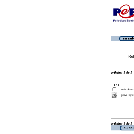
Ref
p�gina 1 de 1
1 / 1
selecciona
para impr
p�gina 1 de 1