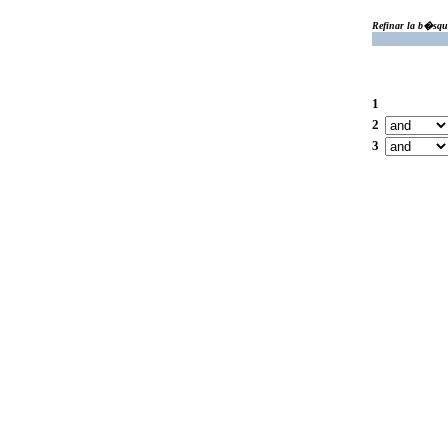
Refinar la b�squ
1
2
3