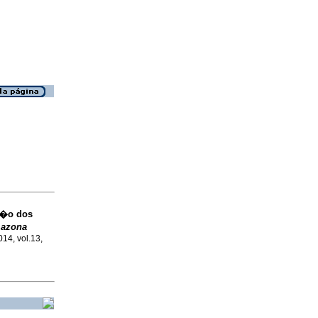
��o dos
azona
014, vol.13,