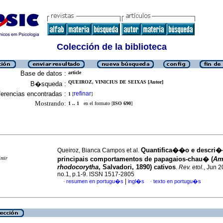
Colección de la biblioteca
Base de datos :
article
QUEIROZ, VINICIUS DE SEIXAS [Autor]
B�squeda :
erencias encontradas :
refinar
1
[
]
Mostrando:
1 .. 1
en el formato [
ISO 690
]
Quantifica��o e descri
Queiroz, Bianca Campos et al.
imir
principais comportamentos de papagaios-chau� (
Am
rhodocorytha
, Salvadori, 1890) cativos
.
Rev. etol.
, Jun 2
no.1, p.1-9. ISSN 1517-2805
|
resumen en portugu�s
ingl�s
texto en portugu�s
·
·