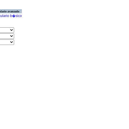
lario avanzado
ulario b�sico