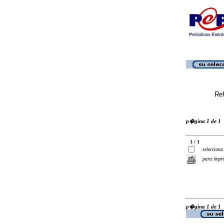
Ref
p�gina 1 de 1
1 / 1
selecciona
para impr
p�gina 1 de 1