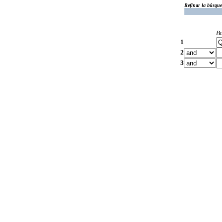
Refinar la búsqu
B
1
2
3