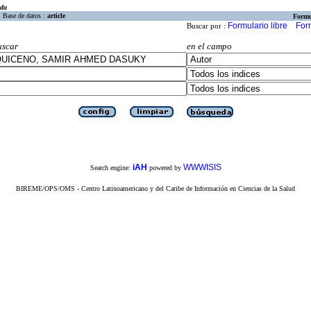
eda
Base de datos :
article
Formu
Formulario libre
For
Buscar por :
uscar
en el campo
iAH
WWWISIS
Search engine:
powered by
BIREME/OPS/OMS - Centro Latinoamericano y del Caribe de Información en Ciencias de la Salud