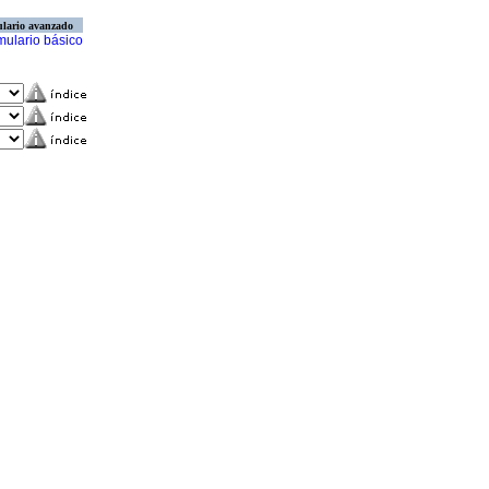
lario avanzado
mulario básico