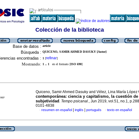
Colección de la biblioteca
Base de datos :
article
Búsqueda :
QUICENO, SAMIR AHMED DASUKY [Autor]
erencias encontradas :
refinar
1
[
]
Mostrando:
1 .. 1
en el formato [
ISO 690
]
Quiceno, Samir Ahmed Dasuky and Vélez, Lina María López
contemporánea
:
ciencia y capitalismo, la cuestión de 
imir
subjetividad
.
Tempo psicanal.
, Jun 2019, vol.51, no.1, p.2
0101-4838
|
|
resumen en español
inglés
portugués
texto en español
·
·