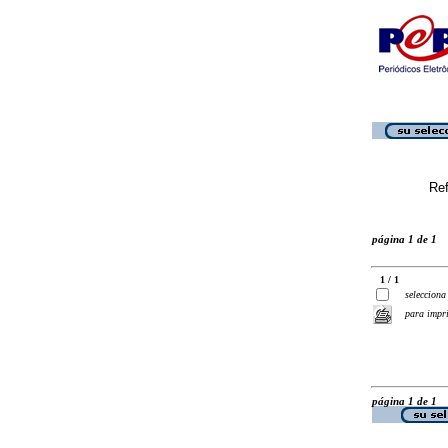
Ref
página 1 de 1
1 / 1
selecciona
para impr
página 1 de 1