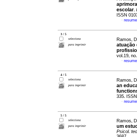
aprimora
escolar
.
ISSN 010
resume
·
3 / 5
selecciona
Ramos, Da
atuação 
para imprimir
profissi
vol.19, n
resume
·
4 / 5
selecciona
Ramos, Da
an educa
para imprimir
function
335. ISSN
resume
·
5 / 5
selecciona
Ramos, Da
um estu
para imprimir
Psicol. teo
3687