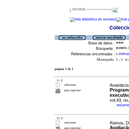
Colecció
Base de datos :
article
Búsqueda :
RAMOS, 
Referencias encontradas :
refina
5
[
Mostrando:
1 .. 5
en el
página 1 de 1
1 / 5
Anastácio
selecciona
Programa
para imprimir
executiv
vol.43, n
resume
·
2 / 5
Ramos, Da
selecciona
Avaliaçã
para imprimir