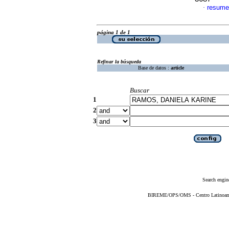
resume
·
página 1 de 1
Refinar la búsqueda
Base de datos :
article
Buscar
1
2
3
Search engin
BIREME/OPS/OMS - Centro Latinoameri