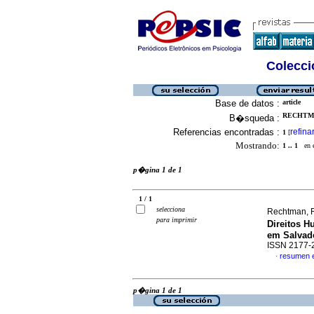
Colecció
Base de datos :
article
RECHTMA
B�squeda :
Referencias encontradas :
refina
1
[
Mostrando:
1 .. 1
en el
p�gina 1 de 1
1 / 1
selecciona
Rechtman, R
para imprimir
Direitos 
em Salvado
ISSN 2177-
resumen 
·
p�gina 1 de 1