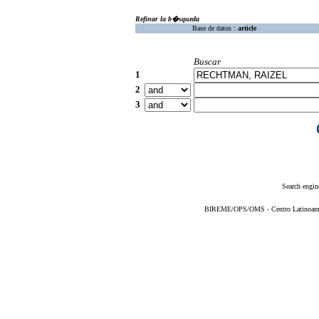
Refinar la b�squeda
Base de datos :
article
Buscar
1
2
3
Search engin
BIREME/OPS/OMS - Centro Latinoameric