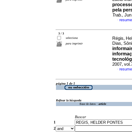
processo
pela per
Trab.
, Jun
resume
·
3 / 3
Régis, Hel
selecciona
Dias, Sôn
para imprimir
informai
informaç
tecnológ
2007, vol.
resume
·
página 1 de 1
Refinar la búsqueda
Base de datos :
article
Buscar
1
2