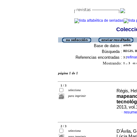
Colecció
Base de datos :
article
Búsqueda :
REGIS, 
Referencias encontradas :
refina
3
[
Mostrando:
1 .. 3
en el
página 1 de 1
1 / 3
selecciona
Régis, Hel
mapeand
para imprimir
tecnológ
2013, vol
resume
·
2 / 3
D'Ávila, 
selecciona
Lúcia Mar
para imprimir