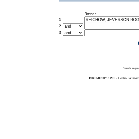
Buscar
1
2
3
Search engin
BIREME/OPS/OMS - Centro Latinoameric