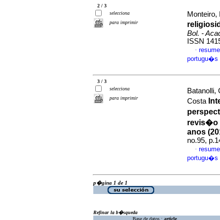
2 / 3
selecciona
Monteiro, 
para imprimir
religios
Bol. - Aca
ISSN 141
resume
·
portugu�s
3 / 3
selecciona
Batanolli
para imprimir
In
Costa
perspect
revis�o 
anos (20
no.95, p.
resume
·
portugu�s
p�gina 1 de 1
Refinar la b�squeda
Base de datos :
article