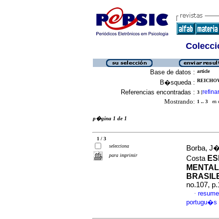
Colecció
Base de datos :
article
REICHOW
B�squeda :
Referencias encontradas :
refina
3
[
Mostrando:
1 .. 3
en el
p�gina 1 de 1
1 / 3
selecciona
Borba, J�
para imprimir
ES
Costa
MENTAL
BRASIL
no.107, p
resume
·
portugu�s