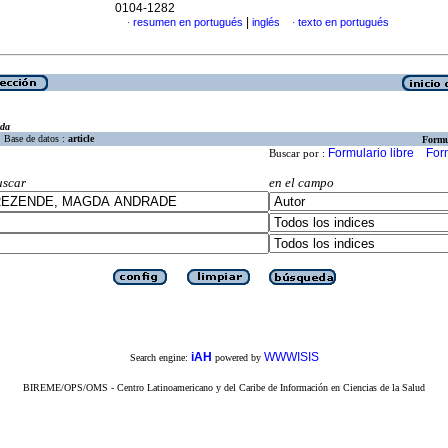
0104-1282
|
resumen en portugués
inglés
texto en portugués
·
·
eda
Base de datos :
article
Formu
Formulario libre
For
Buscar por :
uscar
en el campo
iAH
WWWISIS
Search engine:
powered by
BIREME/OPS/OMS - Centro Latinoamericano y del Caribe de Información en Ciencias de la Salud