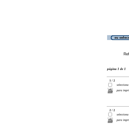
Ref
página 1 de 1
1 / 2
selecciona
para impr
2 / 2
selecciona
para impr