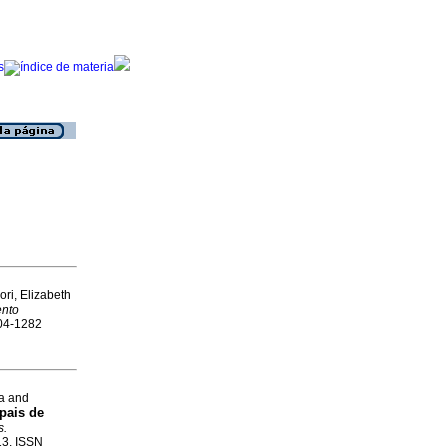
ri, Elizabeth
ento
104-1282
a and
pais de
s.
113. ISSN