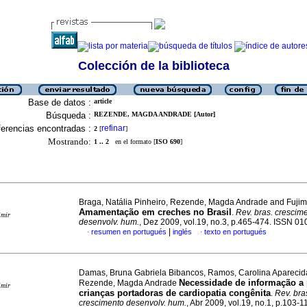
Colección de la biblioteca
Base de datos :
article
Búsqueda :
REZENDE, MAGDA ANDRADE [Autor]
erencias encontradas :
refinar
2
[
]
Mostrando:
1 .. 2
en el formato [
ISO 690
]
Braga, Natália Pinheiro, Rezende, Magda Andrade and Fujimo
Amamentação em creches no Brasil
.
Rev. bras. crescim
imir
desenvolv. hum.
, Dez 2009, vol.19, no.3, p.465-474. ISSN 0
|
resumen en portugués
inglés
texto en portugués
·
·
Damas, Bruna Gabriela Bibancos, Ramos, Carolina Aparecid
Necessidade de informação a 
Rezende, Magda Andrade
imir
crianças portadoras de cardiopatia congênita
.
Rev. bra
crescimento desenvolv. hum.
, Abr 2009, vol.19, no.1, p.103-