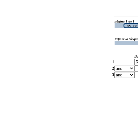
página 1 de 1
Refinar la búsqu
B
1
2
3