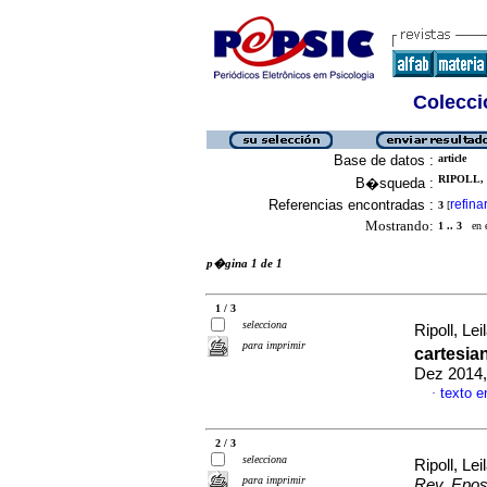
Colecció
Base de datos :
article
RIPOLL, 
B�squeda :
Referencias encontradas :
refina
3
[
Mostrando:
1 .. 3
en el
p�gina 1 de 1
1 / 3
selecciona
Ripoll, Lei
para imprimir
cartesia
Dez 2014,
texto 
·
2 / 3
selecciona
Ripoll, Lei
para imprimir
Rev. Epo