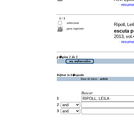
resume
·
3 / 3
selecciona
Ripoll, Lei
para imprimir
escuta p
2013, vol
resume
·
p�gina 1 de 1
Refinar la b�squeda
Base de datos :
article
Buscar
1
2
3