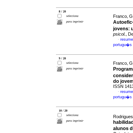
8 / 20
Franco, G
selecciona
Autoefic
para imprimir
jovens
:
psicol.
, D
resume
·
portugu�s
9 / 20
Franco, G
selecciona
Program
para imprimir
conside
do jove
ISSN 141
resume
·
portugu�s
10 / 20
selecciona
Rodrigues
para imprimir
habilida
alunos 