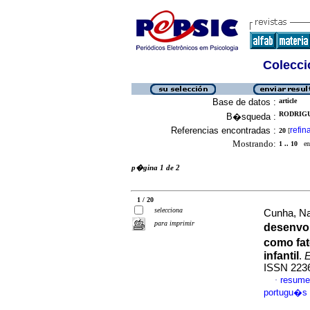
Colecció
Base de datos :
article
RODRIGU
B�squeda :
Referencias encontradas :
refin
20
[
Mostrando:
1 .. 10
en 
p�gina 1 de 2
1 / 20
selecciona
Cunha, Na
para imprimir
desenvo
como fa
infantil
.
E
ISSN 223
resume
·
portugu�s