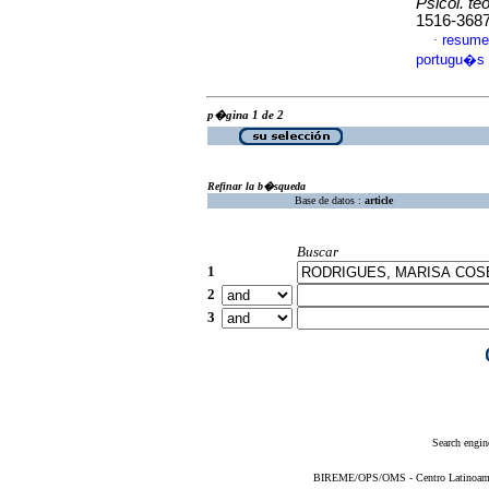
Psicol. teo
1516-368
resume
·
portugu�s
p�gina 1 de 2
Refinar la b�squeda
Base de datos :
article
Buscar
1
2
3
Search engin
BIREME/OPS/OMS - Centro Latinoameric