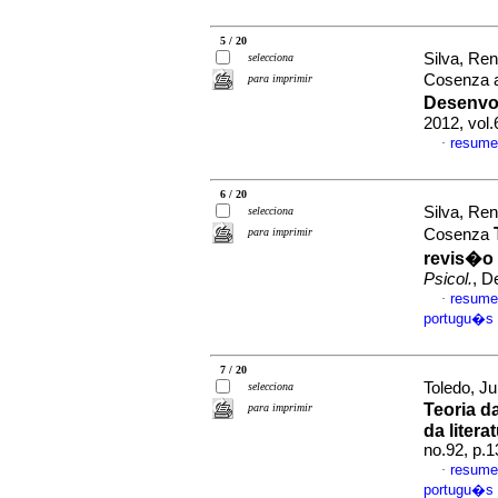
5 / 20
Silva, Re
selecciona
Cosenza a
para imprimir
Desenvol
2012, vol
resume
·
6 / 20
Silva, Re
selecciona
para imprimir
Cosenza
revis�o 
Psicol.
, D
resume
·
portugu�s
7 / 20
Toledo, J
selecciona
Teoria d
para imprimir
da litera
no.92, p.
resume
·
portugu�s