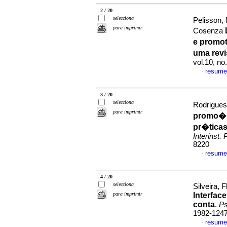
2 / 20
selecciona
Pelisson,
para imprimir
Cosenza
e promo
uma rev
vol.10, n
resume
·
3 / 20
selecciona
Rodrigues
para imprimir
promo��
pr�ticas
Interinst. 
8220
resume
·
4 / 20
selecciona
Silveira,
para imprimir
Interfac
conta
.
Ps
1982-124
resume
·