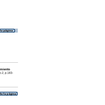
imiento
o.2, p.183-