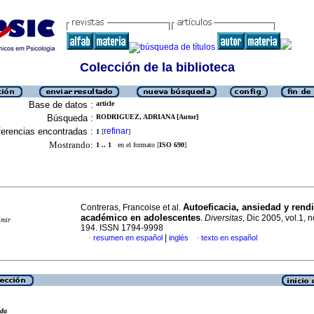
Colección de la biblioteca
Base de datos :
article
Búsqueda :
RODRIGUEZ, ADRIANA [Autor]
erencias encontradas :
refinar
1
[
]
Mostrando:
1 .. 1
en el formato [
ISO 690
]
Autoeficacia, ansiedad y rend
Contreras, Francoise et al.
académico en adolescentes
.
Diversitas
, Dic 2005, vol.1, n
imir
194. ISSN 1794-9998
|
resumen en español
inglés
texto en español
·
·
eda