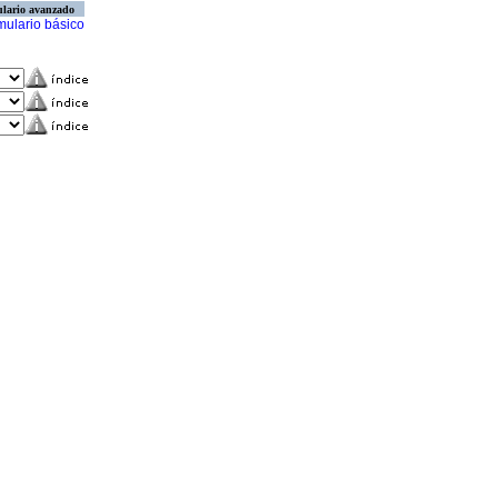
lario avanzado
mulario básico