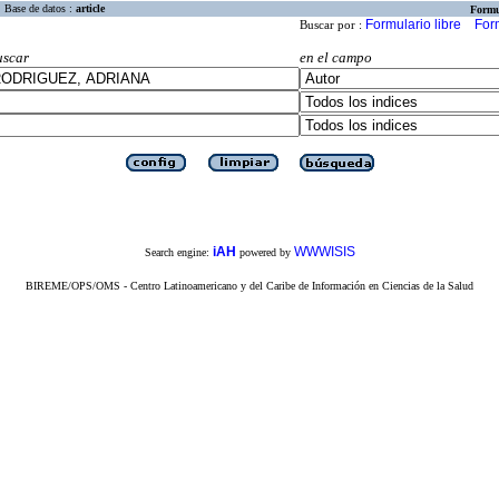
Base de datos :
article
Formu
Formulario libre
For
Buscar por :
uscar
en el campo
iAH
WWWISIS
Search engine:
powered by
BIREME/OPS/OMS - Centro Latinoamericano y del Caribe de Información en Ciencias de la Salud