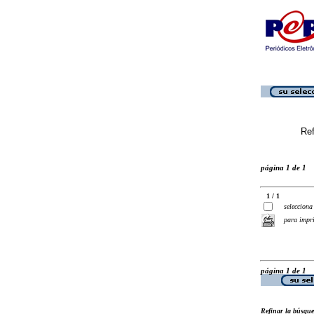
Ref
página 1 de 1
1 / 1
selecciona
para impr
página 1 de 1
Refinar la búsqu