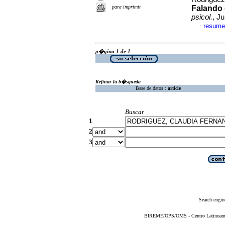
para imprimir
Falando 
psicol.
, J
resume
·
p�gina 1 de 1
Refinar la b�squeda
Base de datos :
article
Buscar
1
2
3
Search engin
BIREME/OPS/OMS - Centro Latinoameric