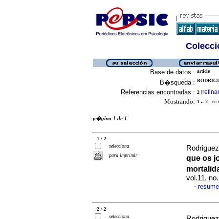
Colecció
Base de datos :
article
RODRIGU
B�squeda :
Referencias encontradas :
refina
2
[
Mostrando:
1 .. 2
en el
p�gina 1 de 1
1 / 2
selecciona
Rodriguez
para imprimir
que os j
mortali
vol.11, n
resume
·
2 / 2
selecciona
Rodriguez