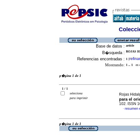
Colecció
Base de datos :
article
ROJAS HI
B�squeda :
Referencias encontradas :
refina
1
[
Mostrando:
1 .. 1
en el
p�gina 1 de 1
1 / 1
selecciona
Rojas Hidal
para imprimir
para el or
102. ISSN 
resumen 
·
p�gina 1 de 1