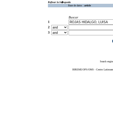
Refinar la b�squeda
Base de datos :
article
Buscar
1
2
3
Search engin
BIREME/OPS/OMS - Centro Latinoameric