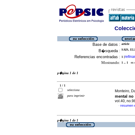
Colecció
Base de datos :
article
SAIS, EL
B�squeda :
Referencias encontradas :
refina
1
[
Mostrando:
1 .. 1
en el
p�gina 1 de 1
1 / 1
selecciona
Monteiro, Da
para imprimir
mental no 
vol.40, no.
resumen 
·
p�gina 1 de 1