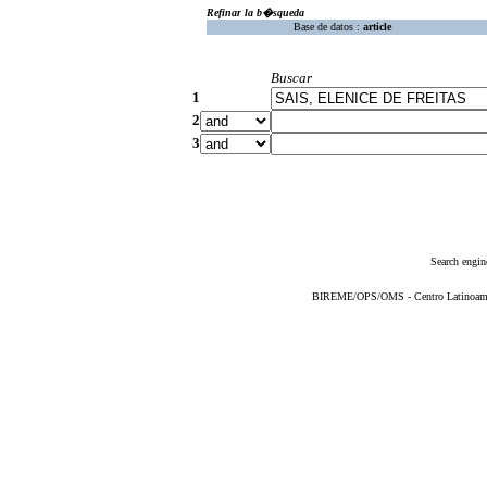
Refinar la b�squeda
Base de datos :
article
Buscar
1
2
3
Search engin
BIREME/OPS/OMS - Centro Latinoameric