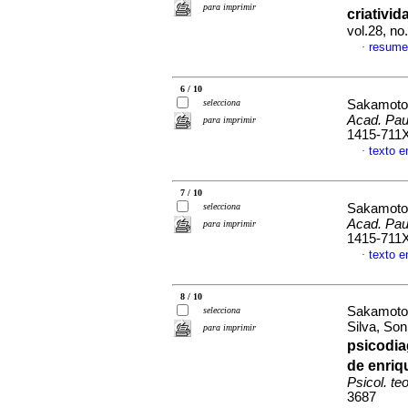
para imprimir
criativi
vol.28, n
resume
·
6 / 10
selecciona
Sakamoto
Acad. Paul
para imprimir
1415-711
texto 
·
7 / 10
selecciona
Sakamoto
Acad. Paul
para imprimir
1415-711
texto 
·
8 / 10
Sakamoto,
selecciona
Silva, So
para imprimir
psicodi
de enriq
Psicol. teo
3687