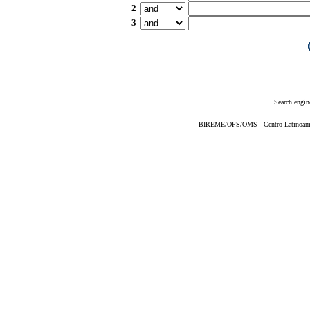
2
3
Search engin
BIREME/OPS/OMS - Centro Latinoameric