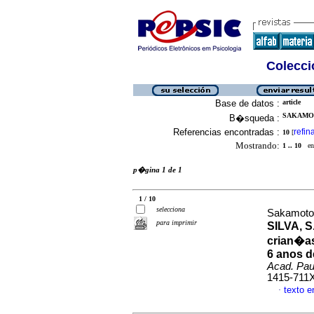
Colecció
Base de datos :
article
SAKAMOT
B�squeda :
Referencias encontradas :
refin
10
[
Mostrando:
1 .. 10
en 
p�gina 1 de 1
1 / 10
selecciona
Sakamoto
para imprimir
SILVA, S
crian�as
6 anos d
Acad. Paul
1415-711
texto 
·