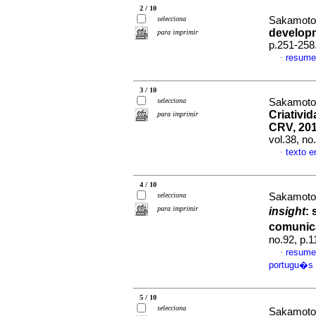
2 / 10
selecciona
Sakamoto
develop
para imprimir
p.251-258
resume
·
3 / 10
selecciona
Sakamoto
Criativi
para imprimir
CRV, 201
vol.38, n
texto 
·
4 / 10
selecciona
Sakamoto,
para imprimir
insight
:
comuni
no.92, p.
resume
·
portugu�s
5 / 10
selecciona
Sakamoto