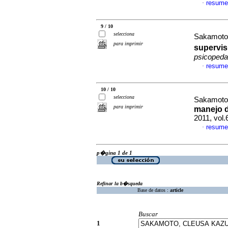
resume
·
9 / 10
selecciona
Sakamoto
para imprimir
supervis
psicopeda
resume
·
10 / 10
selecciona
Sakamoto
para imprimir
manejo 
2011, vol
resume
·
p�gina 1 de 1
Refinar la b�squeda
Base de datos :
article
Buscar
1