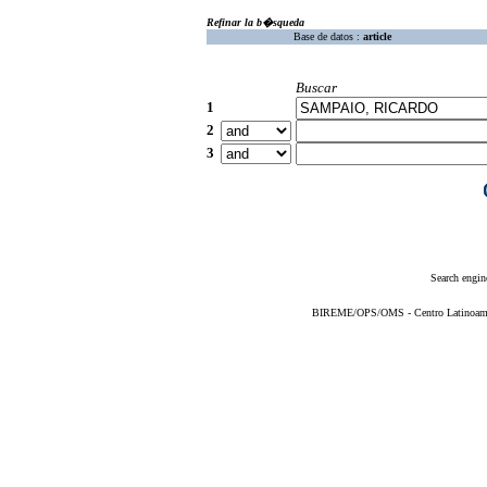
Refinar la b�squeda
Base de datos :
article
Buscar
1
2
3
Search engin
BIREME/OPS/OMS - Centro Latinoameric