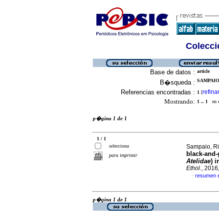
Colecció
Base de datos :
article
SAMPAIO,
B�squeda :
Referencias encontradas :
refina
1
[
Mostrando:
1 .. 1
en el
p�gina 1 de 1
1 / 1
selecciona
Sampaio, Ri
black-and-
para imprimir
Atelidae
) 
Ethol.
, 2016
resumen 
·
p�gina 1 de 1