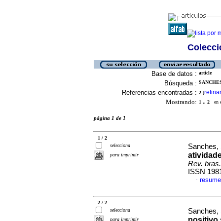
Colecció
Base de datos :
article
Búsqueda :
SANCHES
Referencias encontradas :
refina
2
[
Mostrando:
1 .. 2
en el
página 1 de 1
1 / 2
selecciona
Sanches,
atividad
para imprimir
Rev. bras.
ISSN 198
resume
·
2 / 2
selecciona
Sanches, 
positivo
para imprimir