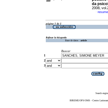
da psico
2008, vol.
resume
·
página 1 de 1
Refinar la búsqueda
Base de datos :
article
Buscar
1
2
3
Search engin
BIREME/OPS/OMS - Centro Latinoameri