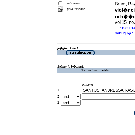
selecciona
Brum, Ray
para imprimir
viol�nci
rela��es
vol.15, no
resume
·
portugu�s
p�gina 1 de 1
Refinar la b�squeda
Base de datos :
article
Buscar
1
2
3