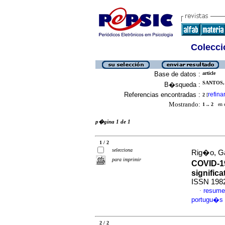
Colecció
Base de datos :
article
SANTOS,
B�squeda :
Referencias encontradas :
refina
2
[
Mostrando:
1 .. 2
en el
p�gina 1 de 1
1 / 2
selecciona
Rig�o, Gab
para imprimir
COVID-1
significa
ISSN 198
resume
·
portugu�s
2 / 2