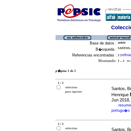
Colecció
Base de datos :
article
SANTOS,
B�squeda :
Referencias encontradas :
refina
2
[
Mostrando:
1 .. 2
en el
p�gina 1 de 1
1 / 2
selecciona
Santos, B
para imprimir
Henrique
Jun 2018,
resume
·
portugu�s
2 / 2
selecciona
Santos, B