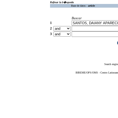
Refinar la b�squeda
Base de datos :
article
Buscar
1
2
3
Search engin
BIREME/OPS/OMS - Centro Latinoameric