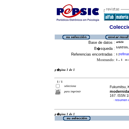
Colecció
Base de datos :
article
SANTOS,
B�squeda :
Referencias encontradas :
refina
1
[
Mostrando:
1 .. 1
en el
p�gina 1 de 1
1 / 1
selecciona
Fukumitsu, K
modernid
para imprimir
167. ISSN 
resumen 
·
p�gina 1 de 1