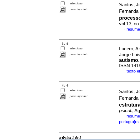
selecciona
Santos, 
para imprimir
Fernanda
process
vol.13, n
resume
·
3 / 4
Lucero, A
selecciona
Jorge Lu
para imprimir
autismo
ISSN 141
texto 
·
4 / 4
selecciona
Santos, 
para imprimir
Fernanda
estrutur
psicol.
, A
resume
·
portugu�s
p�gina 1 de 1