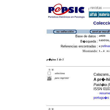
Colecció
Base de datos :
article
SANTOS,
B�squeda :
Referencias encontradas :
refina
4
[
Mostrando:
1 .. 4
en el
p�gina 1 de 1
1 / 4
selecciona
Calazans,
para imprimir
A pr�-h
Paid�ia (
ISSN 010
resume
·
portugu�s
2 / 4