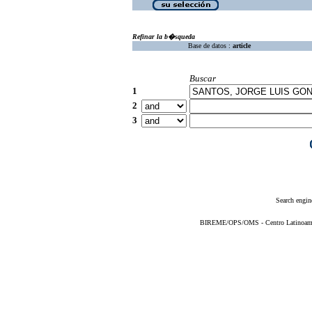
Refinar la b�squeda
Base de datos :
article
Buscar
1
2
3
Search engin
BIREME/OPS/OMS - Centro Latinoameric