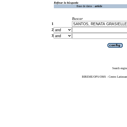
Refinar la búsqueda
Base de datos :
article
Buscar
1
2
3
Search engin
BIREME/OPS/OMS - Centro Latinoameri