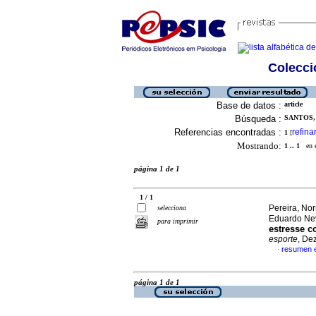
Colecció
Base de datos :
article
Búsqueda :
SANTOS,
Referencias encontradas :
refina
1
[
Mostrando:
1 .. 1
en el
página 1 de 1
1 / 1
Pereira, Nor
selecciona
Eduardo Ne
para imprimir
estresse c
esporte
, De
resumen 
·
página 1 de 1