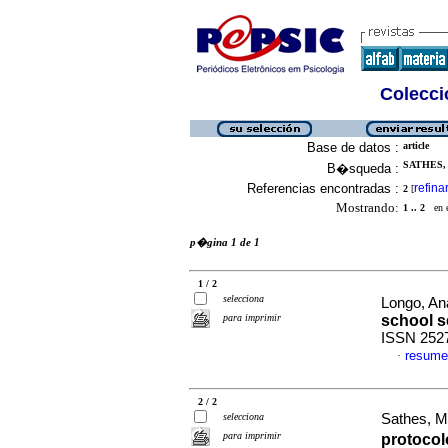
Colecció
Base de datos :
article
SATHES,
B�squeda :
Referencias encontradas :
refina
2
[
Mostrando:
1 .. 2
en el
p�gina 1 de 1
1 / 2
selecciona
Longo, An
para imprimir
school s
ISSN 252
resume
·
2 / 2
selecciona
Sathes, M
para imprimir
protocol