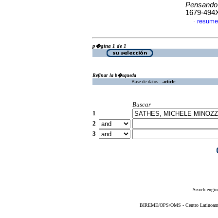
Pensando
1679-494
resume
·
p�gina 1 de 1
Refinar la b�squeda
Base de datos :
article
Buscar
1
2
3
Search engin
BIREME/OPS/OMS - Centro Latinoameric