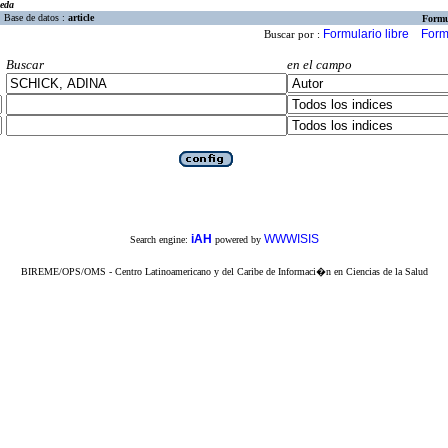
eda
Base de datos :
article
Formu
Formulario libre
Form
Buscar por :
Buscar
en el campo
iAH
WWWISIS
Search engine:
powered by
BIREME/OPS/OMS - Centro Latinoamericano y del Caribe de Informaci�n en Ciencias de la Salud