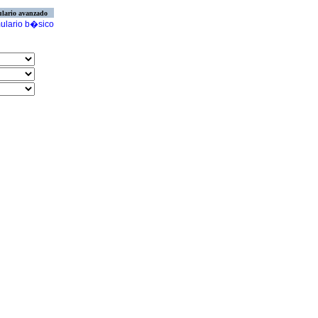
lario avanzado
ulario b�sico