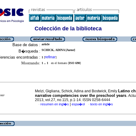
Colección de la biblioteca
Base de datos :
article
SCHICK, ADINA [Autor]
B�squeda :
erencias encontradas :
refinar
1
[
]
Mostrando:
1 .. 1
en el formato [
ISO 690
]
Latino ch
Melzi, Gigliana, Schick, Adina and Bostwick, Emily
narrative competencies over the preschool years
imir
.
Actua
2013, vol.27, no.115, p.1-14. ISSN 0258-6444
|
resumen en ingl�s
espa�ol
texto en ingl�s
·
·