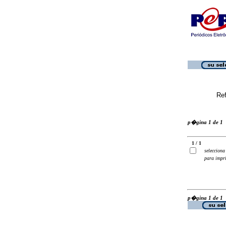
Ref
p�gina 1 de 1
1 / 1
selecciona
para impr
p�gina 1 de 1