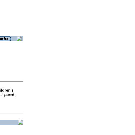
ildren's
l. psicol.
,