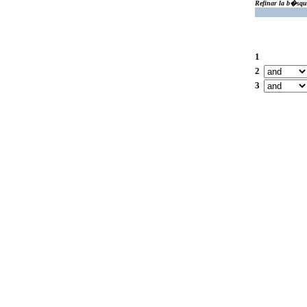
Refinar la b�squ
1
2
3